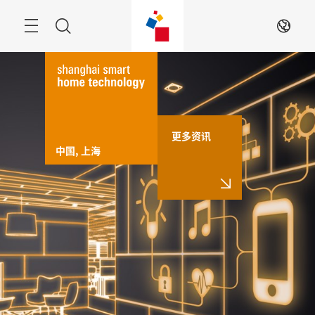
跳
过
搜
ZH
索
更多资讯
中国, 上海